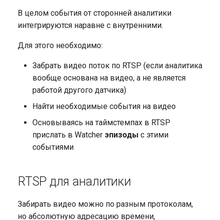
приложениях IPTVPORTAL
работы аналитики
папкам
RADIUS
Mobile Apps
Прием событий о
g
В целом события от сторонней аналитики
None
События
движении с камеры
s
интегрируются наравне с внутренними.
Использование зон для
Настройки камеры
Простой Event коллектор
Сервис
распределения камер
видеонаблюдения
Профиль
Публичный доступ к
e
Для этого необходимо:
VSAAS.IO
Настройки архива
камерам
Интеграция Flussonic
a
Watcher с системами
Забрать видео поток по RTSP (если аналитика
контроля и управления
Настройка камер по ONV
вообще основана на видео, а не является
r
доступом
работой другого датчика)
c
Многоуровневые
Найти необходимые события на видео
Auto-login
графические планы
h
Основываясь на таймстемпах в RTSP
API для управления
Управление
прислать в Watcher
эпизоды
с этими
организациями
пользователями и их
событиями
правами
API для управления
RTSP для аналитики
пользователями
Создание клиентской
мозаики
Забирать видео можно по разным протоколам,
но абсолютную адресацию времени,
Отправка потока на