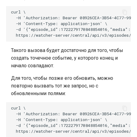
curl \

  -H 'Authorization: Bearer 08926CEA-3B54-4C77-99E2-
  -H 'Content-Type: application-json' \

  -d '{"episode_id":1722279170848854016,"media":"ca
Такого вызова будет достаточно для того, чтобы
создать точечное событие, у которого конец и
начало совпадают.
Для того, чтобы позже его обновить, можно
повторно вызвать тот же запрос, но с
обновленными полями:
curl \

  -H 'Authorization: Bearer 08926CEA-3B54-4C77-99E2-
  -H 'Content-Type: application-json' \

  -d '{"episode_id":1722279170848854016,"media":"c