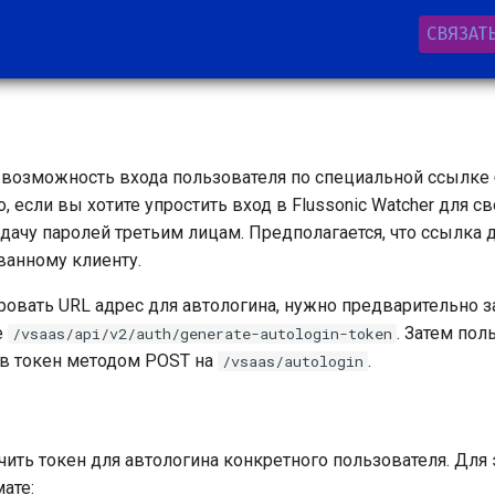
СВЯЗАТ
ть возможность входа пользователя по специальной ссылке 
, если вы хотите упростить вход в Flussonic Watcher для с
дачу паролей третьим лицам. Предполагается, что ссылка 
ванному клиенту.
ровать URL адрес для автологина, нужно предварительно за
е
. Затем по
/vsaas/api/v2/auth/generate-autologin-token
ав токен методом POST на
.
/vsaas/autologin
чить токен для автологина конкретного пользователя. Для 
ате: