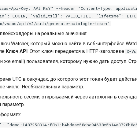
saas-Api-Key: API_KEY" --header "Content-Type: applicat
in": LOGIN, "valid_till": VALID_TILL, "lifetime": LIFE
m/vsaas/api/v2/auth/generate-autologin-token"
 плейсхолдеры на реальные значения:
люч Watcher, который можно найти в веб-интерфейсе Watch
ле
Ключ API
. Этот ключ передается в HTTP-заголовке
X-Vs
он же email) пользователя, которому нужно дать доступ. Ст
ремя UTC в секундах, до которого этот токен будет действ
ое число. Необязательный параметр.
ельность сессии, открываемой через автологин в секундах
 параметр.
 формате:
": "demo:1487258314:f8b1:b4bdaac58cbe94638e5b14a3728b8e