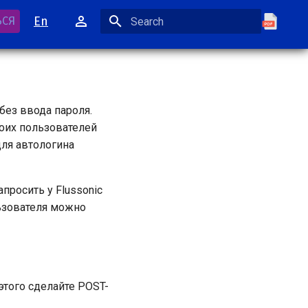
En
ЬСЯ
Initializing search
без ввода пароля.
воих пользователей
для автологина
просить у Flussonic
льзователя можно
этого сделайте POST-