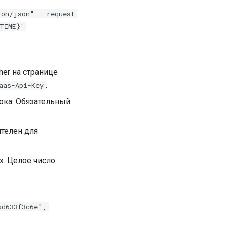
ion/json" --request
TIME}'
er на странице
.
aas-Api-Key
рока. Обязательный
ителен для
. Целое число.
6d633f3c6e",