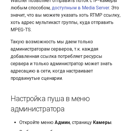
Watcher позволяет отправить поток с IP-камеры
приложениях IPTVPORTAL
работы аналитики
RADIUS
Прием событий о
g
любым способом,
доступным в Media Server
. Это
None
движении с камеры
События
s
значит, что вы можете указать хоть RTMP ссылку,
Использование зон для
Простой Event коллектор
распределения камер
хоть адрес мультикаст группы, куда отправить
Публичный доступ к
Профиль
e
MPEG-TS.
камерам
Интеграция Flussonic
a
Watcher с системами
Такую возможность мы даем только
контроля и управления
r
администраторам серверов, т.к. каждая
доступом
добавленная ссылка потребляет ресурсы
c
сервера и только администратор может знать
Auto-login
h
адресацию в сети, когда настраивает
продвинутые сценарии.
API для управления
организациями
Настройка пуша в меню
API для управления
администратора
пользователями
Откройте меню
Админ
, страницу
Камеры
.