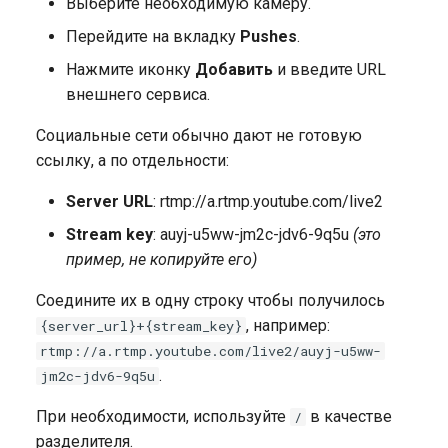
Выберите необходимую камеру.
Перейдите на вкладку
Pushes
.
Нажмите иконку
Добавить
и введите URL
внешнего сервиса.
Социальные сети обычно дают не готовую
ссылку, а по отдельности:
Server URL
: rtmp://a.rtmp.youtube.com/live2
Stream key
: auyj-u5ww-jm2c-jdv6-9q5u
(это
пример, не копируйте его)
Соедините их в одну строку чтобы получилось
, например:
{server_url}+{stream_key}
rtmp://a.rtmp.youtube.com/live2/auyj-u5ww-
.
jm2c-jdv6-9q5u
При необходимости, используйте
в качестве
/
разделителя.