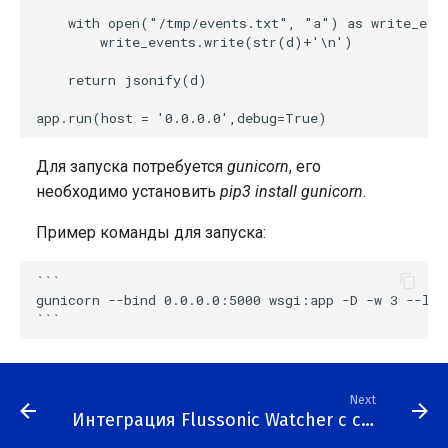
приложениях IPTVPORTAL
работы аналитики
папкам
Mobile Apps
Прием событий о
g
    with open("/tmp/events.txt", "a") as write_even
None
События
движении с камеры
        write_events.write(str(d)+'\n')

s
Использование зон для
Настройки камеры
Сервис
распределения камер
видеонаблюдения
Профиль
Публичный доступ к
    return jsonify(d)

e
VSAAS.IO
Настройки архива
камерам
a
Настройка камер по ONV
r
Для запуска потребуется
gunicorn
, его
необходимо установить
pip3 install gunicorn
.
c
Многоуровневые
графические планы
h
Пример команды для запуска:
Управление
```

пользователями и их
gunicorn --bind 0.0.0.0:5000 wsgi:app -D -w 3 --log
правами
Создание клиентской
мозаики
Next
Интеграция Flussonic Watcher с системами контроля и управления доступом
Отправка потока на