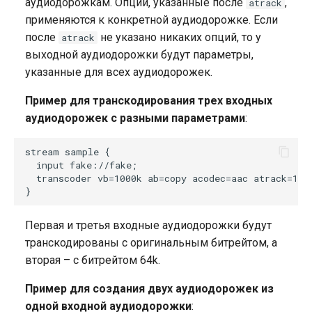
аудиодорожкам. Опции, указанные после
,
atrack
Запись архива DVR на NAS
(защита от кражи)
Публикация из OBS Studio
приложения
применяются к конкретной аудиодорожке. Если
NFS
в FMS
после
не указано никаких опций, то у
atrack
Защита доступа к потокам
MSE-плеер
выходной аудиодорожки будут параметры,
без бекенда
H323
указанные для всех аудиодорожек.
Публикация для большой
Axinom DRM
Адаптивная публикация по
аудитории с низкой
Пример для транскодирования трех входных
WebRTC
задержкой
аудиодорожек с разными параметрами
:
BuyDRM KeyOS
Прием публикаций по SRT
Редактирование названий
stream sample {

  input fake://fake;

от множества авторов
аудиодорожек в OTT
drmnow! DRM
  transcoder vb=1000k ab=copy acodec=aac atrack=1 ab
плейлистах/манифестах
DRMtoday DRM
Первая и третья входные аудиодорожки будут
EzDRM
транскодированы с оригинальным битрейтом, а
вторая – с битрейтом 64k.
PlayReady DRM
Пример для создания двух аудиодорожек из
Сервер ключей
одной входной аудиодорожки
: