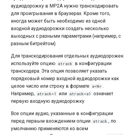
облачного хранилища
Как создать свой IPTV-
Middleware
токена
Воспроизведение SRT
g
аудиодорожку в MP2A нужно транскодировать
телеканал (серверный
Как зарезервировать
для проигрывания в браузерах. Кроме того,
s
плейлист)
Мультибитрейтный
захват источника
Как сохранить записи
Авторизация
Воспроизведение MSS
иногда может быть необходимо из одной
плейлист из файлов
телепередач для nPVR
проигрывания по SRT
e
входной аудиодорожки создать несколько
Захват NDI источника
Резервирование
HTML5 (MSE-LD)
выходных с разными параметрами (например, с
a
Кэш
транскодеров с cluster
Как сделать отложенный
Как ограничить доступ по
воспроизведение с низкой
разным битрейтом).
ingest
Захват мультикаста
просмотр в другом
IP-адресам
задержкой
r
часовом поясе
Для транскодирования отдельных аудиодорожек
c
Захват потока по RTMP
Domain lock
JPEG-криншоты
используйте опцию
в конфигурации
atrack
Резервирование архива
h
транскодера. Эта опция позволяет указать
Захват потока по SRT
Как настроить два
MP4 видео-скриншоты
порядковый номер входной аудиодорожки как
Как быстро скопировать
авторизационных бекенда
целое число или строку в формате
.
а<N>
архив DVR на второй
Прием публикации по SRT
Наложение логотипа
Например,
или
означает
atrack=1
atrack=a1
сервер и увеличить
CORS для защиты плеера
первую входную аудиодорожку.
одновременное
Публикация по WebRTC
Вставка видео на сайт
количество зрителей
GeoIP
(embed.html)
Все опции аудио, указанные в конфигурации
Публикация по RTMP во
перед первым вхождением опции
, по
atrack
DVR в облаке
Flussonic
Ограничение количества
Рекомендации по
умолчанию применяются ко всем
сессий на пользователя
созданию клиентского