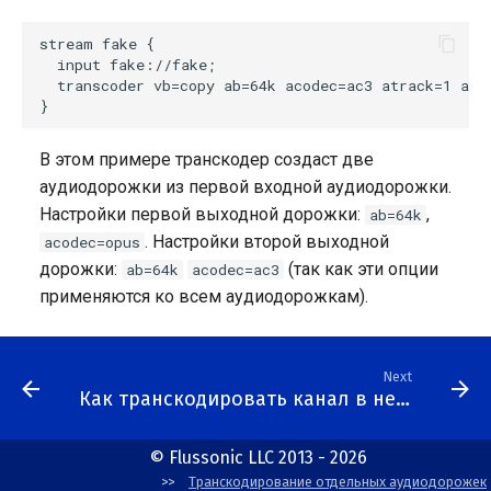
Widevine DRM
stream fake {

  input fake://fake;

  transcoder vb=copy ab=64k acodec=ac3 atrack=1 ab=6
В этом примере транскодер создаст две
аудиодорожки из первой входной аудиодорожки.
Настройки первой выходной дорожки:
,
ab=64k
. Настройки второй выходной
acodec=opus
дорожки:
(так как эти опции
ab=64k
acodec=ac3
применяются ко всем аудиодорожкам).
Next
Как транскодировать канал в несколько качеств
© Flussonic LLC 2013 - 2026
Транскодирование отдельных аудиодорожек