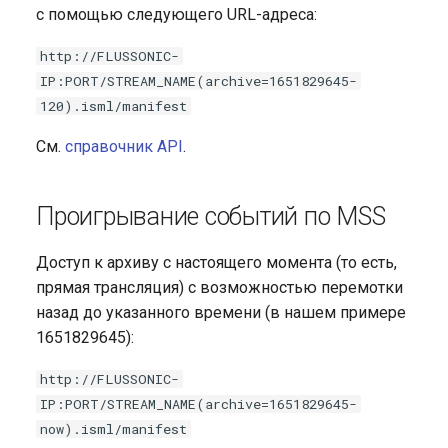
с помощью следующего URL-адреса:
Widevine DRM
http://FLUSSONIC-
IP:PORT/STREAM_NAME(archive=1651829645-
120).isml/manifest
См.
справочник API
.
Проигрывание событий по MSS
Доступ к архиву с настоящего момента (то есть,
прямая трансляция) с возможностью перемотки
назад до указанного времени (в нашем примере
1651829645):
http://FLUSSONIC-
IP:PORT/STREAM_NAME(archive=1651829645-
now).isml/manifest