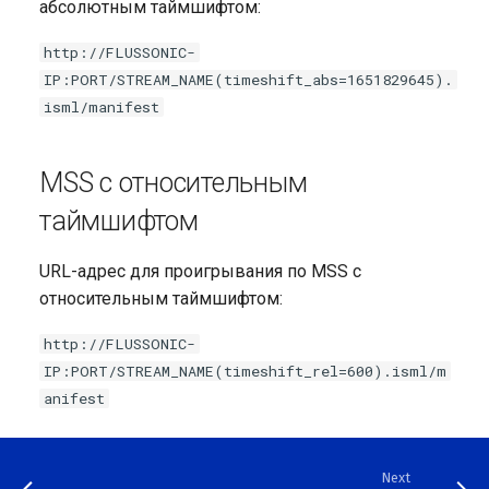
абсолютным таймшифтом:
http://FLUSSONIC-
IP:PORT/STREAM_NAME(timeshift_abs=1651829645).
isml/manifest
MSS с относительным
таймшифтом
URL-адрес для проигрывания по MSS с
относительным таймшифтом:
http://FLUSSONIC-
IP:PORT/STREAM_NAME(timeshift_rel=600).isml/m
anifest
Next