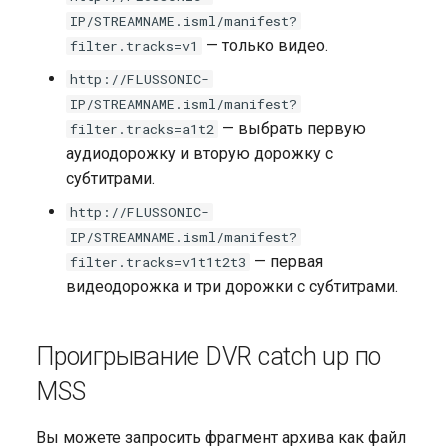
Запись архива DVR на NAS
(защита от кражи)
Публикация из OBS Studio
IP/STREAMNAME.isml/manifest?
NFS
в FMS
— только видео.
filter.tracks=v1
Защита доступа к потокам
http://FLUSSONIC-
без бекенда
H323
IP/STREAMNAME.isml/manifest?
— выбрать первую
filter.tracks=a1t2
Axinom DRM
Адаптивная публикация по
аудиодорожку и вторую дорожку с
WebRTC
субтитрами.
BuyDRM KeyOS
http://FLUSSONIC-
Прием публикаций по SRT
IP/STREAMNAME.isml/manifest?
от множества авторов
drmnow! DRM
— первая
filter.tracks=v1t1t2t3
видеодорожка и три дорожки с субтитрами.
DRMtoday DRM
EzDRM
Проигрывание DVR catch up по
PlayReady DRM
MSS
Сервер ключей
Вы можете запросить фрагмент архива как файл