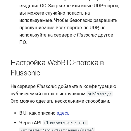
Запись архива DVR на NAS
(защита от кражи)
выделит ОС. Закрыв те или иные UDP-порты,
приложения
NFS
вы можете случайно попасть на
Защита доступа к потокам
MSE-плеер
используемые. Чтобы безопасно разрешить
без бекенда
прослушивание всех портов по UDP, не
Публикация для большой
используйте на сервере с
Flussonic
другое
Axinom DRM
аудитории с низкой
ПО.
задержкой
BuyDRM KeyOS
Настройка WebRTC-потока в
Редактирование названий
аудиодорожек в OTT
drmnow! DRM
Flussonic
плейлистах/манифестах
DRMtoday DRM
На сервере
Flussonic
добавьте в конфигурацию
публикуемый поток с источником
.
publish://
EzDRM
Это можно сделать несколькими способами:
PlayReady DRM
В UI как описано
здесь
Через API
Flussonic-API: PUT
Сервер ключей
.
/streamer/api/v3/streams/{name}