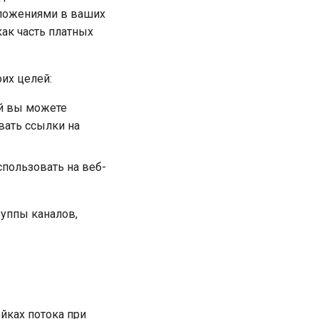
иложениями в ваших
как часть платных
их целей:
ый вы можете
вать ссылки на
спользовать на веб-
руппы каналов,
йках потока при