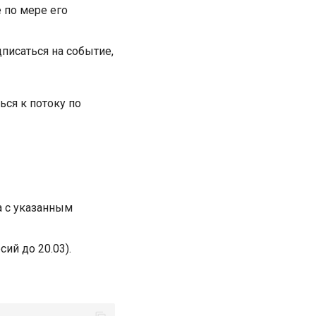
 по мере его
дписаться на событие,
ься к потоку по
а с указанным
ий до 20.03).