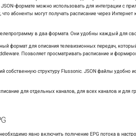
в JSON-формате можно использовать для интеграции с пр
т, что абоненты могут получать расписание через Интернет 
 телепрограмму в два формата. Они удобны каждый для сво
тный формат для описания телевизионных передач, котор
iddleware. Позволяет просматривать расписание и формиро
й собственную структуру Flussonic. JSON файлы удобно и
списание для отдельных каналов, для всех каналов и для г
PG
, необходимо явно включить получение EPG потока в настро