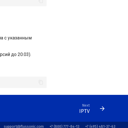
ла с указанным
сий до 20.03).
Next
IPTV
support@flussonic.com
+7 (800) 777-84-13
+7 (495) 481-37-63