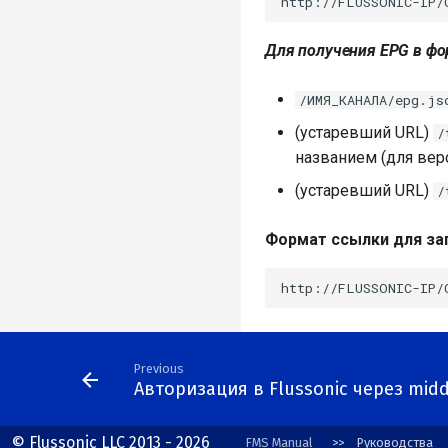
Для получения EPG в фо
/ИМЯ_КАНАЛА/epg.js
(устаревший URL)
/
названием (для верс
(устаревший URL)
/
Формат ссылки для за
Previous
Авторизация в Flussonic через mid
© Flussonic LLC 2013 - 2026
FMS Manual
Руководства