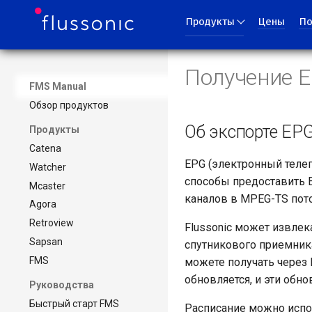
Продукты
Цены
По
Получение E
FMS Manual
Обзор продуктов
Об экспорте EP
Продукты
Catena
EPG (электронный телег
Watcher
способы предоставить 
Mcaster
каналов в MPEG-TS пото
Agora
Retroview
Flussonic может извлек
Sapsan
спутникового приемника
FMS
можете получать через 
обновляется, и эти обн
Руководства
Быстрый старт FMS
Расписание можно испол