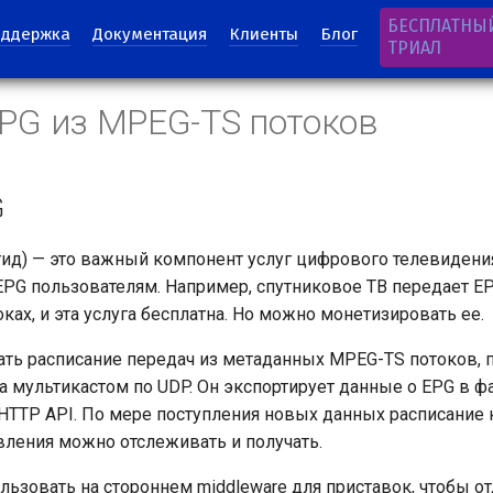
БЕСПЛАТНЫ
ддержка
Документация
Клиенты
Блог
ТРИАЛ
PG из MPEG-TS потоков
G
ид) — это важный компонент услуг цифрового телевидения
EPG пользователям. Например, спутниковое ТВ передает 
ках, и эта услуга бесплатна. Но можно монетизировать ее.
ать расписание передач из метаданных MPEG-TS потоков, 
 мультикастом по UDP. Он экспортирует данные о EPG в 
HTTP API. По мере поступления новых данных расписание н
овления можно отслеживать и получать.
ьзовать на стороннем middleware для приставок, чтобы от