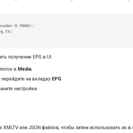
coder-5:9000/;

g.ts;

ть получение EPG в UI:
 поток в
Media
а перейдите на вкладку
EPG
аните настройки.
е XMLTV или JSON файлов, чтобы затем использовать их в 