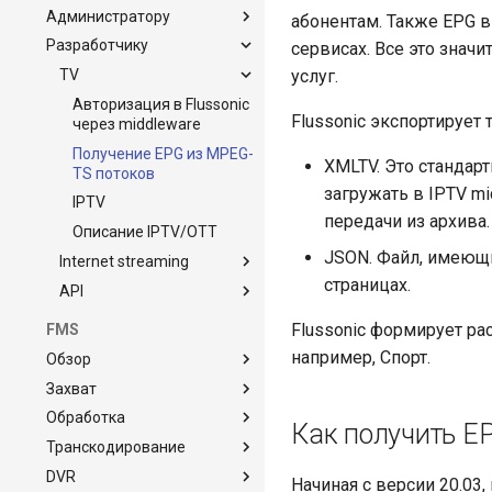
Администратору
абонентам. Также EPG 
Разработчику
Запуск
сервисах. Все это значи
Обслуживание
TV
Системные требования
услуг.
Мониторинг
Установка FMS
Оптимизация FMS и
Авторизация в Flussonic
Flussonic экспортирует
операционной системы
через middleware
Devops
TLS сертификат с Let's
SNMP
Encrypt
Миграция
Получение EPG из MPEG-
Документация по
XMLTV. Это стандар
TS потоков
Использование
Безопасность FMS
использованию CRD
загружать в IPTV m
лицензионного ключа
Streamer
IPTV
Flussonic и файрвол
передачи из архива.
Обновление Flussonic
Flussonic в Kubernetes
Описание IPTV/OTT
Поддержка
JSON. Файл, имеющи
Internet streaming
Обновление Flussonic
Внешнее управление
Шаблоны конфигурации
Coder
потоками
страницах.
API
потоков
Руководство по
Валидация конфига
созданию UGC-
Список API Flussonic
Flussonic формирует ра
FMS
платформы или сервиса
Принципы
на базе Flussonic
например, Спорт.
Обзор
проектирования
Проигрывание VOD
Захват
None
дизайна Flussonic API
Обработка
Глоссарий
Переключение источников
Описание Streaming API
Как получить E
Транскодирование
Модель данных Flussonic
Live — потоковое вещание
Миксер
Сессии (сеансы)
проигрывания потоков
DVR
Публикация видео на
Мозаика
Транскодер
Начиная с версии 20.03
во Flussonic