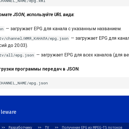
рмате JSON, используйте URL вида
:
— загружает EPG для канала с указанным названием.
on
— загружает EPG для кана
tv/channel/ИМЯ_КАНАЛА/epg.json
ий до 20.03).
— загружает EPG для всех каналов (для вер
tv/all/epg.json
грузки программы передач в JSON
:
dleware
Разработчику
TV
Получение EPG из MPEG-TS потоков