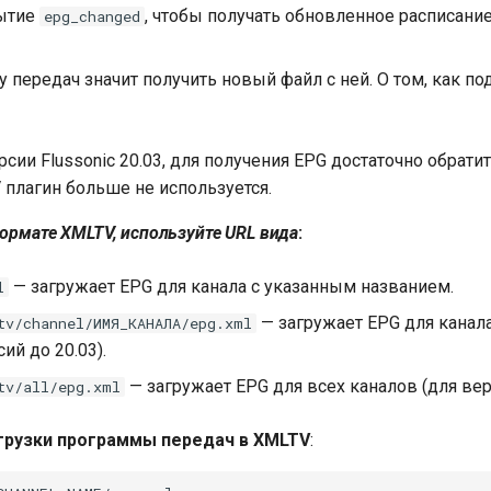
бытие
, чтобы получать обновленное расписание
epg_changed
передач значит получить новый файл с ней. О том, как по
сии Flussonic 20.03, для получения EPG достаточно обратит
 плагин больше не используется.
ормате XMLTV, используйте URL вида
:
— загружает EPG для канала с указанным названием.
l
— загружает EPG для канал
tv/channel/ИМЯ_КАНАЛА/epg.xml
ий до 20.03).
— загружает EPG для всех каналов (для верс
tv/all/epg.xml
грузки программы передач в XMLTV
: