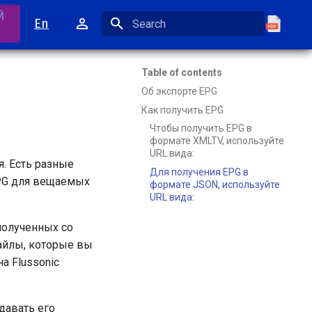
Й
En
Initializing search
Table of contents
Об экспорте EPG
Как получить EPG
Чтобы получить EPG в
формате XMLTV, используйте
URL вида:
. Есть разные
Для получения EPG в
EPG для вещаемых
формате JSON, используйте
URL вида:
полученных со
файлы, которые вы
а Flussonic
давать его