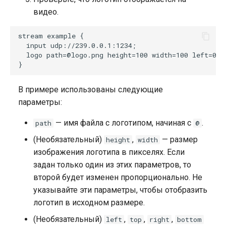
видео.
stream example {

  input udp://239.0.0.1:1234;

  logo path=@logo.png height=100 width=100 left=0 to
В примере использованы следующие
параметры:
— имя файла с логотипом, начиная с
.
path
@
(Необязательный)
,
— размер
height
width
изображения логотипа в пикселях. Если
задан только один из этих параметров, то
второй будет изменен пропорционально. Не
указывайте эти параметры, чтобы отобразить
логотип в исходном размере.
(Необязательный)
,
,
,
left
top
right
bottom