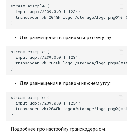
stream example {

  input udp://239.0.0.1:1234;

  transcoder vb=2048k logo=/storage/logo.png@10:(ma
Для размещения в правом верхнем углу:
stream example {

  input udp://239.0.0.1:1234;

  transcoder vb=2048k logo=/storage/logo.png@(main_
Для размещения в правом нижнем углу:
stream example {

  input udp://239.0.0.1:1234;

  transcoder vb=2048k logo=/storage/logo.png@(main_
Подробнее про настройку транскодера см.