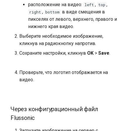
расположение на видео:
,
,
left
top
Widevine DRM
,
в виде смещения в
right
bottom
пикселях от левого, верхнего, правого и
нижнего края видео.
Выберите необходимое изображение,
кликнув на радиокнопку напротив.
Сохраните настройки, кликнув
OK
>
Save
.
Проверьте, что логотип отображается на
видео.
Через конфигурационный файл
Flussonic
Загрузите изображение на сервер с