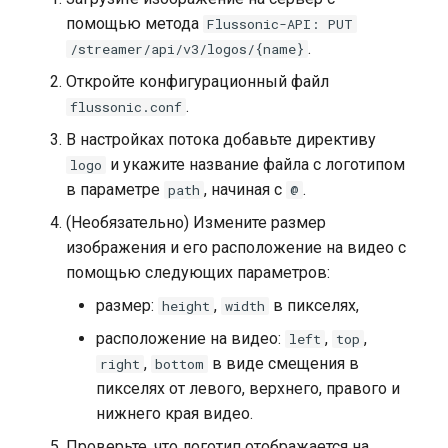
помощью метода
Flussonic-API: PUT
.
/streamer/api/v3/logos/{name}
Откройте конфигурационный файл
.
flussonic.conf
В настройках потока добавьте директиву
и укажите название файла с логотипом
logo
в параметре
, начиная с
.
path
@
(Необязательно) Измените размер
изображения и его расположение на видео с
помощью следующих параметров:
размер:
,
в пикселях,
height
width
расположение на видео:
,
,
left
top
,
в виде смещения в
right
bottom
пикселях от левого, верхнего, правого и
нижнего края видео.
Проверьте, что логотип отображается на