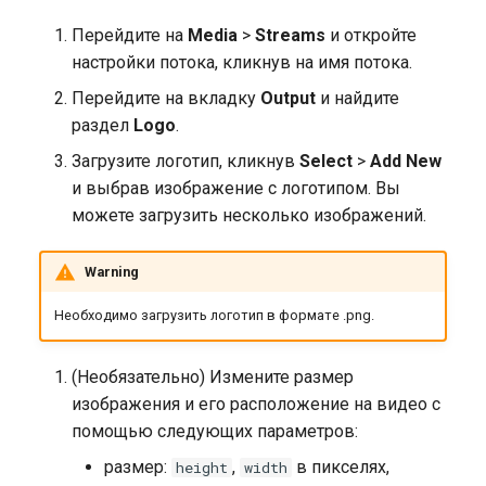
Запись архива DVR на NAS
(защита от кражи)
Публикация из OBS Studio
Перейдите на
Media
>
Streams
и откройте
NFS
в FMS
настройки потока, кликнув на имя потока.
Защита доступа к потокам
Перейдите на вкладку
Output
и найдите
без бекенда
H323
раздел
Logo
.
Axinom DRM
Адаптивная публикация по
Загрузите логотип, кликнув
Select
>
Add New
WebRTC
и выбрав изображение с логотипом. Вы
BuyDRM KeyOS
можете загрузить несколько изображений.
Прием публикаций по SRT
от множества авторов
drmnow! DRM
Warning
DRMtoday DRM
Необходимо загрузить логотип в формате .png.
EzDRM
(Необязательно) Измените размер
изображения и его расположение на видео с
PlayReady DRM
помощью следующих параметров:
размер:
,
в пикселях,
height
width
Сервер ключей