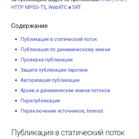
Переключение источников,
HTTP MPEG-TS
,
WebRTC
и
SRT
.
timeout
Widevine DRM
Содержание
Запрещение публикации
и событие
Публикация в статический поток
publish_forbidden в логах
Публикация по динамическому имени
Проверка публикации
Защита публикации паролем
Авторизация публикации
Архив и динамические имена потоков
Перепубликация
Переключение источников, timeout
Публикация в статический поток