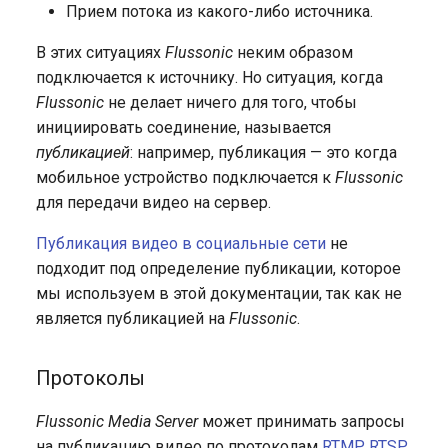
Прием потока из какого-либо источника.
Запись архива DVR на NAS
Публикация по RTSP
(защита от кражи)
приложения
NFS
В этих ситуациях
Flussonic
неким образом
Публикация по MPEG-TS
Защита доступа к потокам
MSE-плеер
подключается к источнику. Но ситуация, когда
без бекенда
Flussonic
не делает ничего для того, чтобы
Публикация по SRT
Публикация для большой
инициировать соединение, называется
Axinom DRM
аудитории с низкой
публикацией
: например, публикация — это когда
Публикация по WebRTC
задержкой
мобильное устройство подключается к
Flussonic
BuyDRM KeyOS
для передачи видео на сервер.
Защита публикации
Редактирование названий
паролем
аудиодорожек в OTT
drmnow! DRM
Публикация видео в социальные сети
не
плейлистах/манифестах
подходит под определение публикации, которое
Авторизация публикации
DRMtoday DRM
мы используем в этой документации, так как не
является публикацией на
Flussonic
.
Архив и динамические
EzDRM
имена потоков
Протоколы
PlayReady DRM
Перепубликация
Flussonic Media Server
может принимать запросы
Сервер ключей
на публикацию видео по протоколам
RTMP
,
RTSP
,