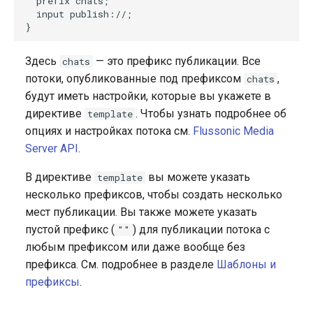
  prefix chats;

  input publish://;

Здесь
— это префикс публикации. Все
chats
потоки, опубликованные под префиксом
,
chats
будут иметь настройки, которые вы укажете в
директиве
. Чтобы узнать подробнее об
template
опциях и настройках потока см.
Flussonic Media
Server API
.
В директиве
вы можете указать
template
несколько префиксов, чтобы создать несколько
мест публикации. Вы также можете указать
пустой префикс (
) для публикации потока с
""
любым префиксом или даже вообще без
префикса. См. подробнее в разделе
Шаблоны и
префиксы
.