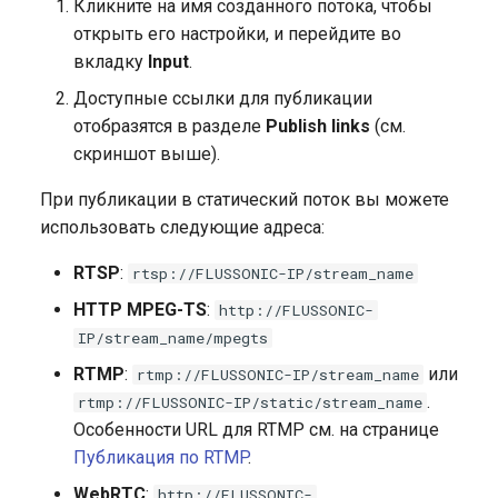
Кликните на имя созданного потока, чтобы
открыть его настройки, и перейдите во
вкладку
Input
.
Доступные ссылки для публикации
отобразятся в разделе
Publish links
(см.
скриншот выше).
При публикации в статический поток вы можете
использовать следующие адреса:
RTSP
:
rtsp://FLUSSONIC-IP/stream_name
HTTP MPEG-TS
:
http://FLUSSONIC-
IP/stream_name/mpegts
RTMP
:
или
rtmp://FLUSSONIC-IP/stream_name
.
rtmp://FLUSSONIC-IP/static/stream_name
Особенности URL для RTMP см. на странице
Публикация по RTMP
.
WebRTC
:
http://FLUSSONIC-