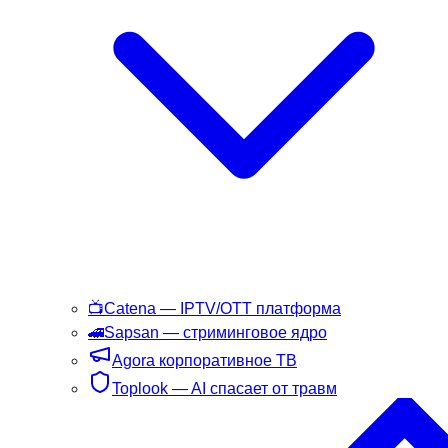
📺
Catena
— IPTV/OTT платформа
🚄
Sapsan
— стриминговое ядро
Agora
корпоративное ТВ
Toplook
— AI спасает от травм