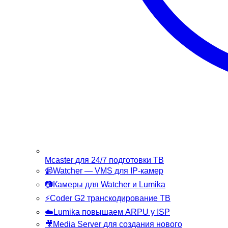
Mcaster
для 24/7 подготовки ТВ
📹
Watcher
— VMS для IP-камер
📷
Камеры
для Watcher и Lumika
⚡
Coder G2
транскодирование ТВ
☁️
Lumika
повышаем ARPU у ISP
🎥
Media Server
для создания нового