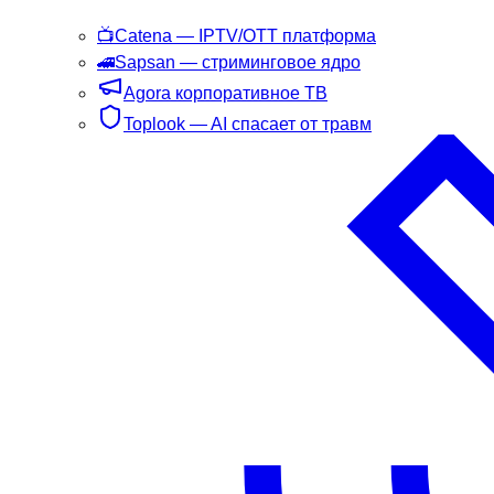
📺
Catena
— IPTV/OTT платформа
🚄
Sapsan
— стриминговое ядро
Agora
корпоративное ТВ
Toplook
— AI спасает от травм