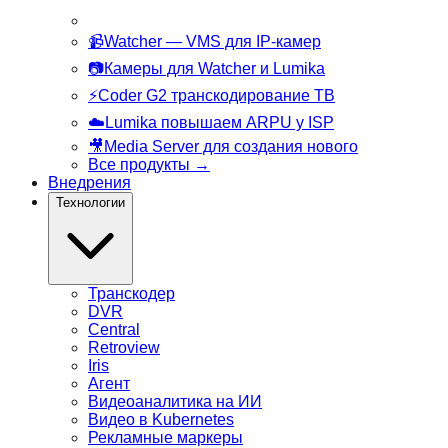
📹
Watcher
— VMS для IP-камер
📷
Камеры
для Watcher и Lumika
⚡
Coder G2
транскодирование ТВ
☁️
Lumika
повышаем ARPU у ISP
🎥
Media Server
для создания нового
Все продукты
→
Внедрения
Технологии
Транскодер
DVR
Central
Retroview
Iris
Агент
Видеоаналитика на ИИ
Видео в Kubernetes
Рекламные маркеры