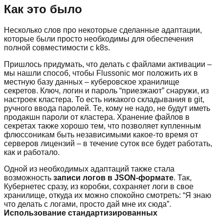
Как это было
Несколько слов про некоторые сделанные адаптации,
которые были просто необходимы для обеспечения
полной совместимости с k8s.
Пришлось придумать, что делать с файлами активации –
мы нашли способ, чтобы Flussonic мог положить их в
местную базу данных – куберовское хранилище
секретов. Ключ, логин и пароль “приезжают” снаружи, из
настроек кластера. То есть никакого складывания в git,
ручного ввода паролей. Те, кому не надо, не будут иметь
продакшн пароли от кластера. Хранение файлов в
секретах также хорошо тем, что позволяет купленным
флюссоникам быть независимыми какое-то время от
серверов лицензий – в течение суток все будет работать,
как и работало.
Одной из необходимых адаптаций также стала
возможность
записи логов в JSON-формате
. Так,
Кубернетес сразу, из коробки, сохраняет логи в свое
хранилище, откуда их можно спокойно смотреть: “Я знаю
что делать с логами, просто дай мне их сюда”.
Использование стандартизированных