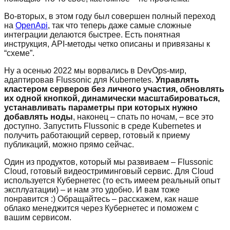
Во-вторых, в этом году был совершен полный переход
на
OpenApi
, так что теперь даже самые сложные
интеграции делаются быстрее. Есть понятная
инструкция, API-методы четко описаны и привязаны к
“схеме”.
Ну а осенью 2022 мы ворвались в DevOps-мир,
адаптировав Flussonic для Kubernetes.
Управлять
кластером серверов без личного участия, обновлять
их одной кнопкой, динамически масштабироваться,
устанавливать параметры при которых нужно
добавлять ноды
, наконец – спать по ночам, – все это
доступно. Запустить Flussonic в среде Kubernetes и
получить работающий сервер, готовый к приему
публикаций, можно прямо сейчас.
Один из продуктов, который мы развиваем – Flussonic
Cloud, готовый видеостриминговый сервис. Для Cloud
используется Кубернетес (то есть имеем реальный опыт
эксплуатации) – и нам это удобно. И вам тоже
понравится :) Обращайтесь – расскажем, как наше
облако менеджится через Кубернетес и поможем с
вашим сервисом.