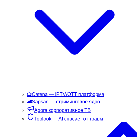
📺
Catena
— IPTV/OTT платформа
🚄
Sapsan
— стриминговое ядро
Agora
корпоративное ТВ
Toplook
— AI спасает от травм