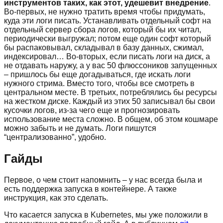
инструментов таких, как этот, удешевит внедрение
.
Во-первых, не нужно тратить время чтобы придумать,
куда эти логи писать. Устанавливать отдельный софт на
отдельный сервер сбора логов, который бы их читал,
периодически выгружал; потом еще один софт который
бы распаковывал, складывал в базу данных, сжимал,
индексировал… Во-вторых, если писать логи на диск, а
не отдавать наружу, а у вас 50 флюссоников запущенных
– пришлось бы еще догадываться, где искать логи
нужного стрима. Вместо того, чтобы все смотреть в
центральном месте. В третьих, потреблялись бы ресурсы
на жестком диске. Каждый из этих 50 записывал бы свои
кусочки логов, из-за чего еще и прогнозировать
использование места сложно. В общем, об этом кошмаре
можно забыть и не думать. Логи пишутся
“централизованно”, удобно.
Гайды
Первое, о чем стоит напомнить – у нас всегда была и
есть поддержка запуска в контейнере. А также
инструкция, как это сделать.
Что касается запуска в Kubernetes, мы уже положили в