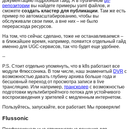
документацию подробный гайд. А в публичном
git-
репозитории
вы найдете примеры yaml файлов, и
сможете
создать кластер для публикации
. Там же есть
пример по автомасштабированию, чтобы вы
обслуживали свои пики, а вне них – не было
перерасхода ресурсов.
На том, что сейчас сделано, тоже не останавливаемся –
в ближайшее время, например, появится отдельный гайд
именно для UGC-сервисов, так что будет еще удобнее.
--
P.S. Стоит отдельно упомянуть, что в k8s работают все
модули Флюссоника. В том числе, наш знаменитый
DVR
с
возможностью давать глубину архива больше года и
бесшовный переход от просмотра записи в live
трансляцию. Или например,
транскодер
с возможностью
подготовки мультибитрейтного потока для устойчивого
воспроизведения у зрителей с медленным интернетом.
Пользуйтесь, запускайте, все работает. Мы проверяли!
Flussonic