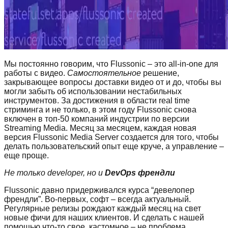
Мы постоянно говорим, что Flussonic – это all-in-one для
работы с видео.
Самостоятельное
решение,
закрывающее вопросы доставки видео от и до, чтобы вы
могли забыть об использовании нестабильных
инструментов. За достижения в области real time
стриминга и не только, в этом году Flussonic снова
включен в топ-50 компаний индустрии по версии
Streaming Media. Месяц за месяцем, каждая новая
версия Flussonic Media Server создается для того, чтобы
делать пользовательский опыт еще круче, а управление –
еще проще.
Не только developer, но и
DevOps френдли
Flussonic давно придерживался курса “девелопер
френдли”. Во-первых, софт – всегда актуальный.
Регулярные релизы рождают каждый месяц на свет
новые фичи для наших клиентов. И сделать с нашей
помощью что-то свое, кастомное – не проблема.