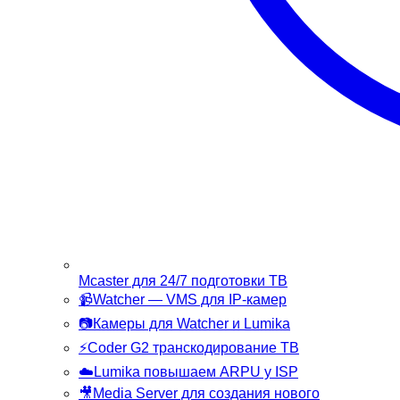
Mcaster
для 24/7 подготовки ТВ
📹
Watcher
— VMS для IP-камер
📷
Камеры
для Watcher и Lumika
⚡
Coder G2
транскодирование ТВ
☁️
Lumika
повышаем ARPU у ISP
🎥
Media Server
для создания нового