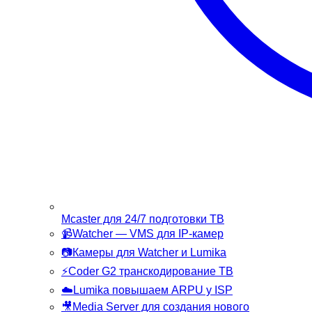
Mcaster
для 24/7 подготовки ТВ
📹
Watcher
— VMS для IP-камер
📷
Камеры
для Watcher и Lumika
⚡
Coder G2
транскодирование ТВ
☁️
Lumika
повышаем ARPU у ISP
🎥
Media Server
для создания нового