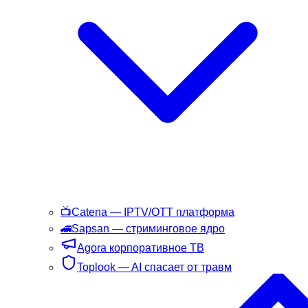
📺
Catena
— IPTV/OTT платформа
🚄
Sapsan
— стриминговое ядро
Agora
корпоративное ТВ
Toplook
— AI спасает от травм