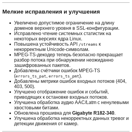
Мелкие исправления и улучшения
Увеличено допустимое ограничение на длину
доменов верхнего уровня в SSL-конфигурации.
Исправлено чтение системных статистик на
некоторых версиях ядра Linux.
Повышена устойчивость API
к
/streams
некорректным Unicode-символам.
MPEG-TS-декодер теперь безопасно прекращает
разбор потока при обнаружении неожиданно
зашифрованных пакетов.
Добавлены счётчики ошибок MPEG-TS
(
,
).
errors_ts_pat
errors_ts_pmt
Добавлены метрики ошибок входных потоков (404,
403, 500).
Улучшено отображение ошибок и событий,
приводящих к остановке входных потоков.
Улучшена обработка аудио AAC/Latm с ненулевыми
хвостовыми битами.
Обновлена прошивка для
Gigabyte R182-340
.
Улучшена обработка некорректных данных тревог и
детекции движения от камер.