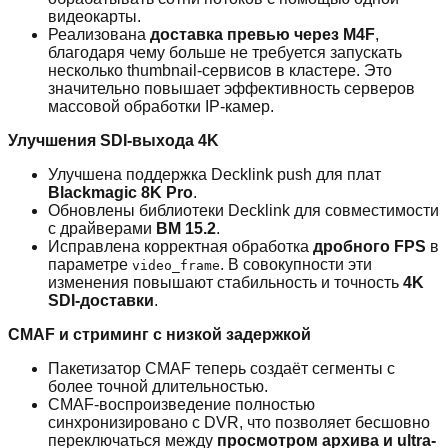
видеокарты.
Реализована
доставка превью через M4F
,
благодаря чему больше не требуется запускать
несколько thumbnail-сервисов в кластере. Это
значительно повышает эффективность серверов
массовой обработки IP-камер.
Улучшения SDI-выхода 4K
Улучшена поддержка Decklink push для плат
Blackmagic 8K Pro
.
Обновлены библиотеки Decklink для совместимости
с драйверами
BM 15.2
.
Исправлена корректная обработка
дробного FPS
в
параметре
. В совокупности эти
video_frame
изменения повышают стабильность и точность
4K
SDI-доставки
.
CMAF и стриминг с низкой задержкой
Пакетизатор CMAF теперь создаёт сегменты с
более точной длительностью.
CMAF-воспроизведение полностью
синхронизировано с DVR, что позволяет бесшовно
переключаться между
просмотром архива и ultra-