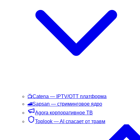
📺
Catena
— IPTV/OTT платформа
🚄
Sapsan
— стриминговое ядро
Agora
корпоративное ТВ
Toplook
— AI спасает от травм