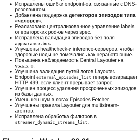
Исправлены ошибки endpoint-ов, связанные с DNS-
резолвингом.
Добавлена поддержка
детекторов эпизодов типа
«человек»
.
Реализовано централизованное управление labels
операторских pod-ов через spec.
Исправлена валидация эпизодов без поля
.
appearance.box
Улучшены healthcheck-и inference-серверов, чтобы
здоровые ноды не помечались как неработающие.
Повышена наблюдаемость Central Layouter на
vsaas.io.
Улучшена валидация путей логов Layouter.
Endpoint
теперь возвращает
external_episodes_list
HTTP 499, если клиент прерывает запрос.
Улучшен процесс удаления просроченных эпизодов
из базы данных.
Уменьшен шум в логах Episodes Fetcher.
Улучшены правила Layouter для multistream-
агентов.
Исправлена обработка фильтров в
.
streamer_dynamic_streams_list