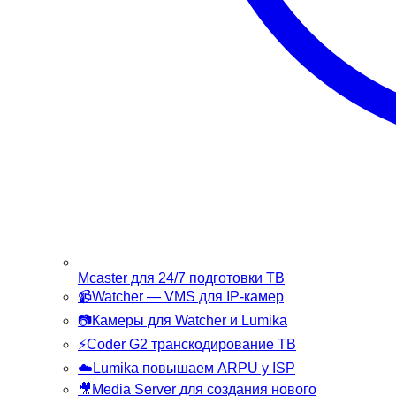
Mcaster
для 24/7 подготовки ТВ
📹
Watcher
— VMS для IP-камер
📷
Камеры
для Watcher и Lumika
⚡
Coder G2
транскодирование ТВ
☁️
Lumika
повышаем ARPU у ISP
🎥
Media Server
для создания нового