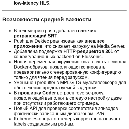
low-latency HLS
.
Возможности средней важности
В телеметрию push добавлен
счётчик
ретрансляций SRT
.
Push для Dektec реализован как
внешнее
приложение
, что снижает нагрузку на Media Server.
Добавлена поддержка
HTTP-редиректов 301
от
конфигурационных backend-ов Flussonic.
Новая переменная окружения
для
COPY_CONFIG_FROM
Docker-образов, позволяющая копировать
предварительно сгенерированную конфигурацию
только для чтения перед запуском.
Уменьшен prebuffer в MPEG-TS-мультиплексоре для
обеспечения предсказуемой задержки.
В
прошивку Coder
встроен reverse-proxy,
позволяющий выполнять сетевую настройку даже
при отсутствии работающего стримера.
Новый API для проверки соответствия эпизодов
фактически записанным диапазонам DVR.
Kubernetes-оператор теперь корректно назначает
labels создаваемым pod-ам.