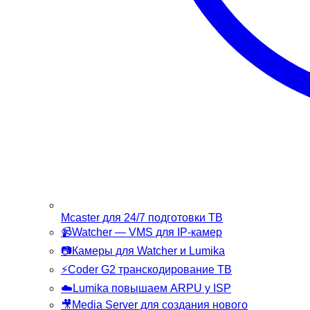
Mcaster
для 24/7 подготовки ТВ
📹
Watcher
— VMS для IP-камер
📷
Камеры
для Watcher и Lumika
⚡
Coder G2
транскодирование ТВ
☁️
Lumika
повышаем ARPU у ISP
🎥
Media Server
для создания нового