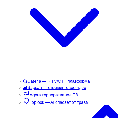
📺
Catena
— IPTV/OTT платформа
🚄
Sapsan
— стриминговое ядро
Agora
корпоративное ТВ
Toplook
— AI спасает от травм