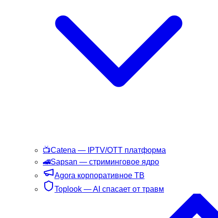
📺
Catena
— IPTV/OTT платформа
🚄
Sapsan
— стриминговое ядро
Agora
корпоративное ТВ
Toplook
— AI спасает от травм