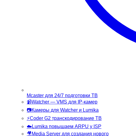
Mcaster
для 24/7 подготовки ТВ
📹
Watcher
— VMS для IP-камер
📷
Камеры
для Watcher и Lumika
⚡
Coder G2
транскодирование ТВ
☁️
Lumika
повышаем ARPU у ISP
🎥
Media Server
для создания нового